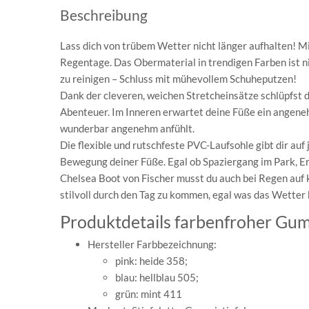
Beschreibung
Lass dich von trübem Wetter nicht länger aufhalten! M
Regentage. Das Obermaterial in trendigen Farben ist n
zu reinigen – Schluss mit mühevollem Schuheputzen!
Dank der cleveren, weichen Stretcheinsätze schlüpfst du
Abenteuer. Im Inneren erwartet deine Füße ein angenehm
wunderbar angenehm anfühlt.
Die flexible und rutschfeste PVC-Laufsohle gibt dir auf
Bewegung deiner Füße. Egal ob Spaziergang im Park, Er
Chelsea Boot von Fischer musst du auch bei Regen auf ke
stilvoll durch den Tag zu kommen, egal was das Wetter 
Produktdetails farbenfroher Gum
Hersteller Farbbezeichnung:
pink: heide 358;
blau: hellblau 505;
grün: mint 411