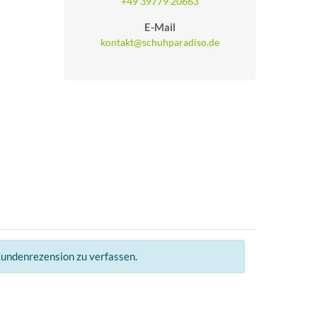
+49 39779 20663
E-Mail
kontakt@schuhparadiso.de
Kundenrezension zu verfassen.