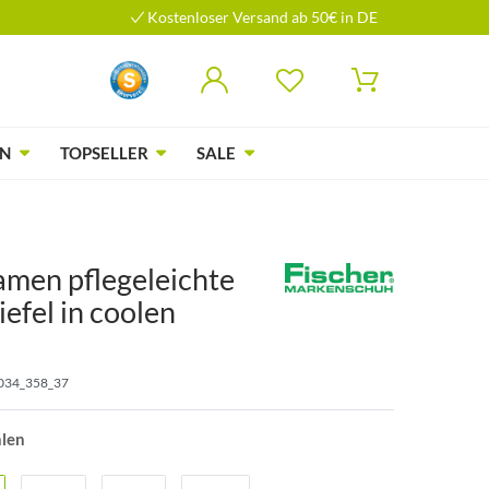
Kostenloser Versand ab 50€ in DE
N
TOPSELLER
SALE
amen pflegeleichte
efel in coolen
034_358_37
hlen