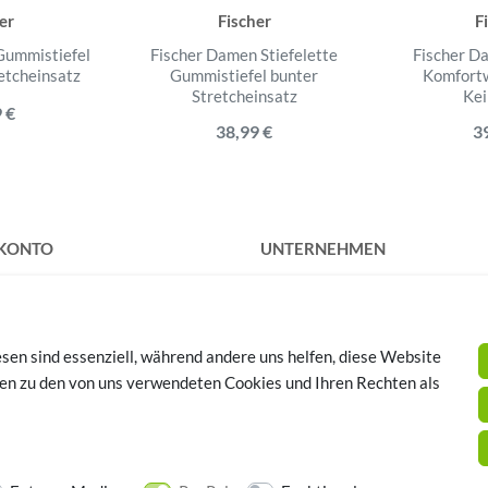
er
Fischer
F
Gummistiefel
Fischer Damen Stiefelette
Fischer D
retcheinsatz
Gummistiefel bunter
Komfort
Stretcheinsatz
Kei
 €
38,99 €
3
 KONTO
UNTERNEHMEN
rieren
Kontakt
Datenschutz
AGB
sen sind essenziell, während andere uns helfen, diese Website
Impressum
SCHUHTHEMEN
nen zu den von uns verwendeten Cookies und Ihren Rechten als
huhe - Bequeme Schuhe für
se