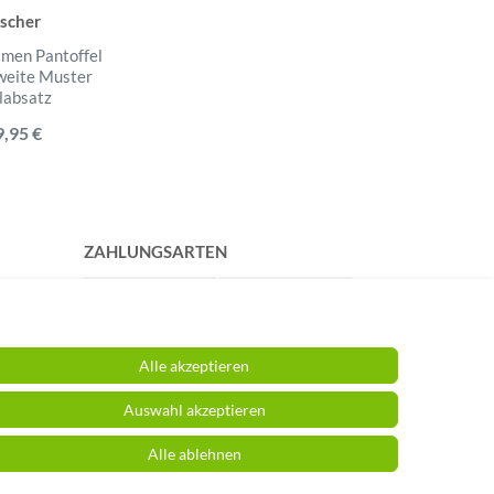
ischer
amen Pantoffel
weite Muster
labsatz
9,95 €
ZAHLUNGSARTEN
Alle akzeptieren
Auswahl akzeptieren
Alle ablehnen