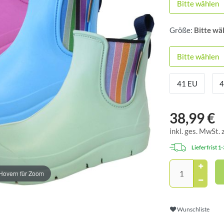
Bitte wählen
Größe:
Bitte wä
Bitte wählen
41 EU
4
38,99 €
inkl. ges. MwSt. 
Lieferfrist 1
Hovern für Zoom
Wunschliste