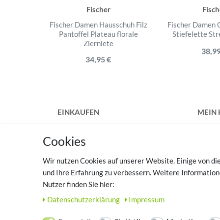
Fischer
Fisch
Fischer Damen Hausschuh Filz
Fischer Damen 
Pantoffel Plateau florale
Stiefelette St
Zierniete
38,99
34,95 €
EINKAUFEN
MEIN
Zahlungsarten
Regist
Cookies
Versandkosten
Login
Widerrufsrecht
Wir nutzen Cookies auf unserer Website. Einige von die
Vertrag widerrufen
TOP 
und Ihre Erfahrung zu verbessern. Weitere Informatio
Hilfe
Nutzer finden Sie hier:
Haussc
Warenkorb
zuhau
Daten­schutz­erklärung
Impressum
Zur Kasse