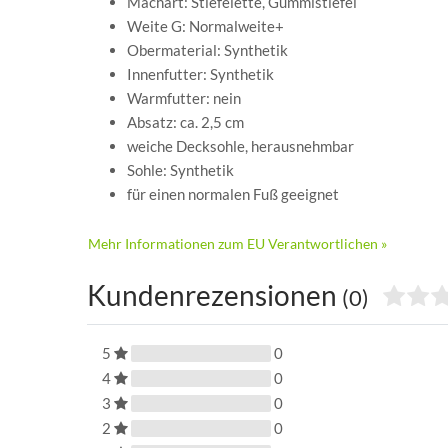
Machart: Stiefelette, Gummistiefel
Weite G: Normalweite+
Obermaterial: Synthetik
Innenfutter: Synthetik
Warmfutter: nein
Absatz: ca. 2,5 cm
weiche Decksohle, herausnehmbar
Sohle: Synthetik
für einen normalen Fuß geeignet
Mehr Informationen zum EU Verantwortlichen »
Kundenrezensionen
(0)
5
0
4
0
3
0
2
0