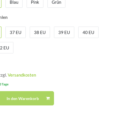
Blau
Pink
Grün
hlen
37 EU
38 EU
39 EU
40 EU
2 EU
zzgl.
Versandkosten
-3 Tage
In den Warenkorb