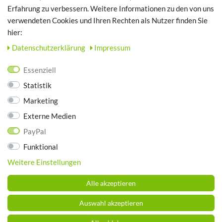
Erfahrung zu verbessern. Weitere Informationen zu den von uns
TOP SCHUHTHEMEN
verwendeten Cookies und Ihren Rechten als Nutzer finden Sie
hier:
Hausschuhe - Bequeme Schuhe für zuhause
Daten­schutz­erklärung
Impressum
UNTERNEHMEN
Essenziell
Kontakt
Statistik
Datenschutz
Marketing
AGB
Impressum
Externe Medien
PayPal
ZAHLUNGSARTEN
Funktional
Weitere Einstellungen
Alle akzeptieren
Auswahl akzeptieren