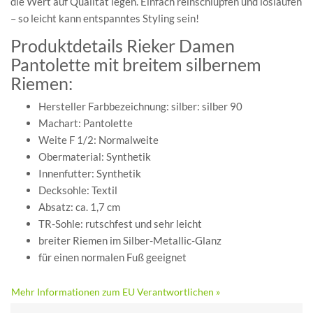
die Wert auf Qualität legen. Einfach reinschlüpfen und loslaufen
– so leicht kann entspanntes Styling sein!
Produktdetails Rieker Damen
Pantolette mit breitem silbernem
Riemen:
Hersteller Farbbezeichnung: silber: silber 90
Machart: Pantolette
Weite F 1/2: Normalweite
Obermaterial: Synthetik
Innenfutter: Synthetik
Decksohle: Textil
Absatz: ca. 1,7 cm
TR-Sohle: rutschfest und sehr leicht
breiter Riemen im Silber-Metallic-Glanz
für einen normalen Fuß geeignet
Mehr Informationen zum EU Verantwortlichen »