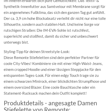
Im Inneren erwartet dich pure Gemütlichkeit: Das Textil- &
Synthetik-Innenfutter aus Samtvelour mit Membrane sorgt für
ein angenehmes Fußklima, das sich den ganzen Tag gut anfühlt.
Der ca. 3,9 cm hohe Blockabsatz verleiht dir nicht nur eine tolle
Silhouette, sondern auch stabilen Halt. Und keine Sorge vor
rutschigen Straßen: Die IM-EVA-Sohle ist rutschfest,
superleicht und stoßfest, damit du sicher und unbeschwert
unterwegs bist.
Styling-Tipp für deinen Streetstyle-Look:
Diese Remonte Stiefeletten sind dein perfekter Partner für
coole City-Vibes! Kombiniere sie mit einer High-Waist-Jeans,
einem cropped Hoodie und einer lässigen Steppjacke für den
entspannten Tages-Look. Für einen edgy Touch trage sie zu
einem schwarzen Minirock, einer blickdichten Strumpfhose und
einem oversized Blazer. Eine coole Bauchtasche oder ein
Statement-Rucksack machen dein Outfit komplett!
Produktdetails - angesagte Damen
Stiefelette von Remonte: