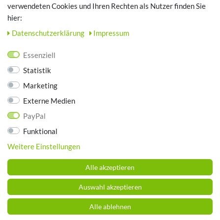
TOP SCHUHTHEMEN
verwendeten Cookies und Ihren Rechten als Nutzer finden Sie
hier:
Hausschuhe - Bequeme Schuhe für zuhause
Daten­schutz­erklärung
Impressum
UNTERNEHMEN
Essenziell
Kontakt
Statistik
Datenschutz
Marketing
AGB
Impressum
Externe Medien
PayPal
ZAHLUNGSARTEN
Funktional
Weitere Einstellungen
Alle akzeptieren
Auswahl akzeptieren
Alle ablehnen
© Copyright 2026 Schuhhaus Brummund. Alle Rechte vorbehalten.