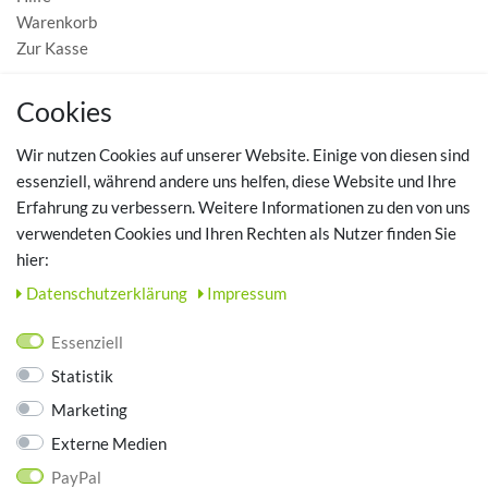
Warenkorb
Zur Kasse
MEIN KONTO
Cookies
Registrieren
Wir nutzen Cookies auf unserer Website. Einige von diesen sind
Login
essenziell, während andere uns helfen, diese Website und Ihre
Erfahrung zu verbessern. Weitere Informationen zu den von uns
TOP SCHUHTHEMEN
verwendeten Cookies und Ihren Rechten als Nutzer finden Sie
hier:
Hausschuhe - Bequeme Schuhe für zuhause
Daten­schutz­erklärung
Impressum
UNTERNEHMEN
Essenziell
Kontakt
Statistik
Datenschutz
Marketing
AGB
Impressum
Externe Medien
PayPal