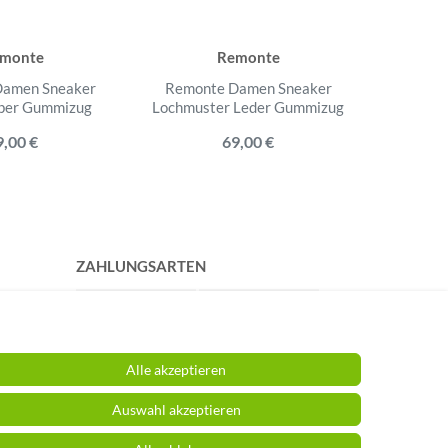
monte
Remonte
Damen Sneaker
Remonte Damen Sneaker
Remon
pper Gummizug
Lochmuster Leder Gummizug
Lede
9,00 €
69,00 €
ZAHLUNGSARTEN
Alle akzeptieren
Auswahl akzeptieren