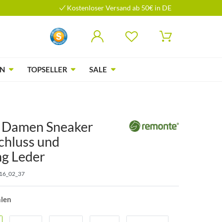
Kostenloser Versand ab 50€ in DE
N
TOPSELLER
SALE
 Damen Sneaker
chluss und
g Leder
16_02_37
hlen