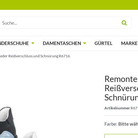
NDERSCHUHE
DAMENTASCHEN
GÜRTEL
MARKE
eder Reißverschluss und Schnürung R6716
Remonte
Reißvers
Schnürun
Artikelnummer
R67
Farbe:
Bitte wä