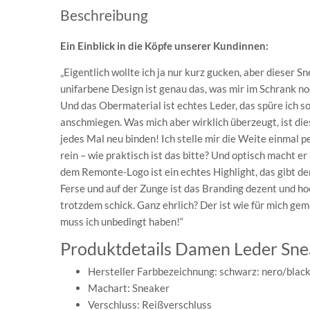
Beschreibung
Ein Einblick in die Köpfe unserer Kundinnen:
„Eigentlich wollte ich ja nur kurz gucken, aber dieser Sn
unifarbene Design ist genau das, was mir im Schrank noch
Und das Obermaterial ist echtes Leder, das spüre ich 
anschmiegen. Was mich aber wirklich überzeugt, ist di
jedes Mal neu binden! Ich stelle mir die Weite einmal 
rein – wie praktisch ist das bitte? Und optisch macht e
dem Remonte-Logo ist ein echtes Highlight, das gibt dem
Ferse und auf der Zunge ist das Branding dezent und ho
trotzdem schick. Ganz ehrlich? Der ist wie für mich ge
muss ich unbedingt haben!“
Produktdetails Damen Leder Sne
Hersteller Farbbezeichnung: schwarz: nero/black 
Machart: Sneaker
Verschluss: Reißverschluss