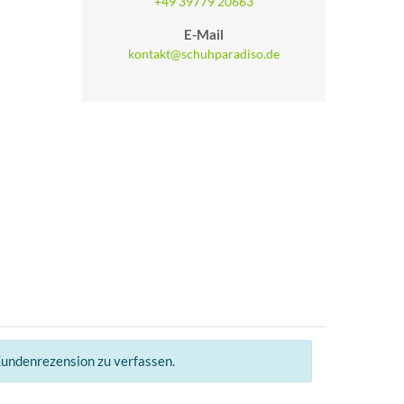
+49 39779 20663
E-Mail
kontakt@schuhparadiso.de
Kundenrezension zu verfassen.