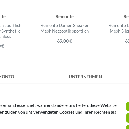
nte
Remonte
Re
 sportlich
Remonte Damen Sneaker
Remonte 
 Synthetik
Mesh Netzoptik sportlich
Mesh Sli
chluss
69,00 €
6
 €
 KONTO
UNTERNEHMEN
rieren
Kontakt
Datenschutz
AGB
sen sind essenziell, während andere uns helfen, diese Website
Impressum
SCHUHTHEMEN
nen zu den von uns verwendeten Cookies und Ihren Rechten als
huhe - Bequeme Schuhe für
se