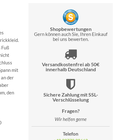
Shopbewertungen
es
Gern können auch Sie, Ihren Einkauf
bei uns bewerten.
rickkleid.
n Fuß
nicht
chluss
Versandkostenfrei ab 50€
innerhalb Deutschland
 Spann mit
 an der
 aber
mm, den
Sichere Zahlung mit SSL-
Verschlüsselung
Fragen?
Wir helfen gerne
0
Telefon