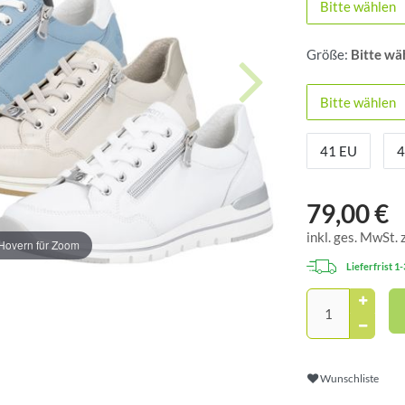
Bitte wählen
Größe:
Bitte wä
Bitte wählen
41 EU
4
79,00 €
inkl. ges. MwSt. 
Hovern für Zoom
Lieferfrist 1
Wunschliste