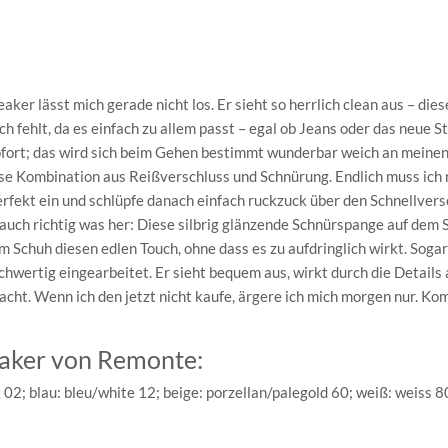
eaker lässt mich gerade nicht los. Er sieht so herrlich clean aus – dies
 fehlt, da es einfach zu allem passt – egal ob Jeans oder das neue St
sofort; das wird sich beim Gehen bestimmt wunderbar weich an meine
ese Kombination aus Reißverschluss und Schnürung. Endlich muss ich 
perfekt ein und schlüpfe danach einfach ruckzuck über den Schnellvers
r auch richtig was her: Diese silbrig glänzende Schnürspange auf dem
 Schuh diesen edlen Touch, ohne dass es zu aufdringlich wirkt. Sogar
chwertig eingearbeitet. Er sieht bequem aus, wirkt durch die Details
macht. Wenn ich den jetzt nicht kaufe, ärgere ich mich morgen nur. Ko
aker von Remonte:
02; blau: bleu/white 12; beige: porzellan/palegold 60; weiß: weiss 8