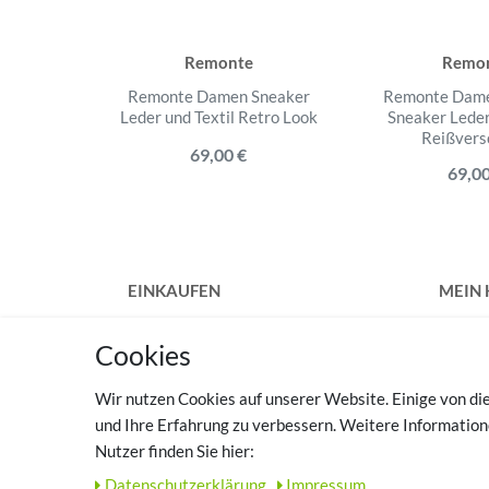
Remonte
Remo
Remonte Damen Sneaker
Remonte Damen
Leder und Textil Retro Look
Sneaker Leder
Reißvers
69,00 €
69,00
EINKAUFEN
MEIN
Zahlungsarten
Regist
Cookies
Versandkosten
Login
Widerrufsrecht
Wir nutzen Cookies auf unserer Website. Einige von die
Vertrag widerrufen
TOP 
und Ihre Erfahrung zu verbessern. Weitere Informatio
Hilfe
Nutzer finden Sie hier:
Haussc
Warenkorb
zuhau
Daten­schutz­erklärung
Impressum
Zur Kasse