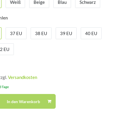
Weiß
Beige
Blau
Schwarz
hlen
37 EU
38 EU
39 EU
40 EU
2 EU
zzgl.
Versandkosten
-3 Tage
In den Warenkorb