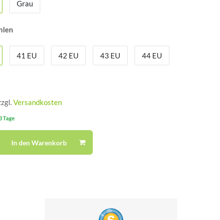
Grau
hlen
41 EU
42 EU
43 EU
44 EU
zzgl.
Versandkosten
-3 Tage
In den Warenkorb