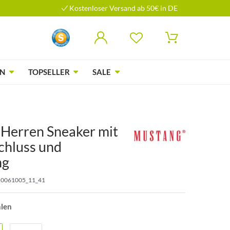
Kostenloser Versand ab 50€ in DE
N
TOPSELLER
SALE
Herren Sneaker mit
chluss und
ng
0061005_11_41
hlen