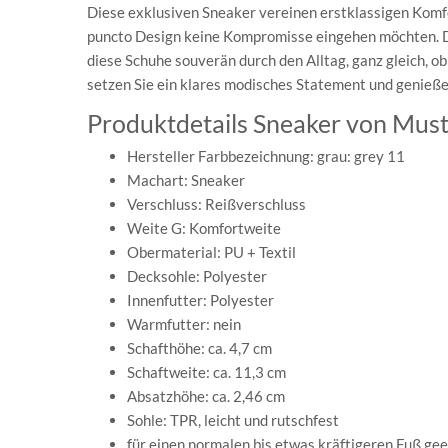
Diese exklusiven Sneaker vereinen erstklassigen Komfor
puncto Design keine Kompromisse eingehen möchten. Da
diese Schuhe souverän durch den Alltag, ganz gleich, ob
setzen Sie ein klares modisches Statement und genieße
Produktdetails Sneaker von Must
Hersteller Farbbezeichnung: grau: grey 11
Machart: Sneaker
Verschluss: Reißverschluss
Weite G: Komfortweite
Obermaterial: PU + Textil
Decksohle: Polyester
Innenfutter: Polyester
Warmfutter: nein
Schafthöhe: ca. 4,7 cm
Schaftweite: ca. 11,3 cm
Absatzhöhe: ca. 2,46 cm
Sohle: TPR, leicht und rutschfest
für einen normalen bis etwas kräftigeren Fuß ge