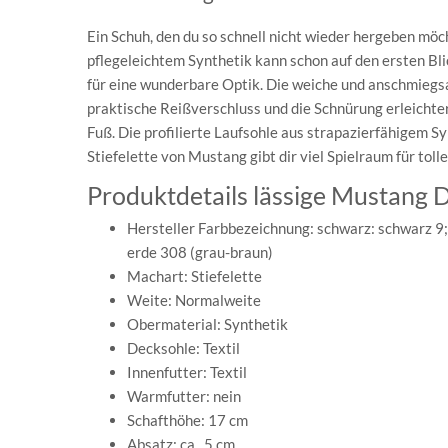
Ein Schuh, den du so schnell nicht wieder hergeben möc
pflegeleichtem Synthetik kann schon auf den ersten Bl
für eine wunderbare Optik. Die weiche und anschmiegs
praktische Reißverschluss und die Schnürung erleichter
Fuß. Die profilierte Laufsohle aus strapazierfähigem S
Stiefelette von Mustang gibt dir viel Spielraum für tol
Produktdetails lässige Mustang 
Hersteller Farbbezeichnung: schwarz: schwarz 9;
erde 308 (grau-braun)
Machart: Stiefelette
Weite: Normalweite
Obermaterial: Synthetik
Decksohle: Textil
Innenfutter: Textil
Warmfutter: nein
Schafthöhe: 17 cm
Absatz: ca. 5 cm