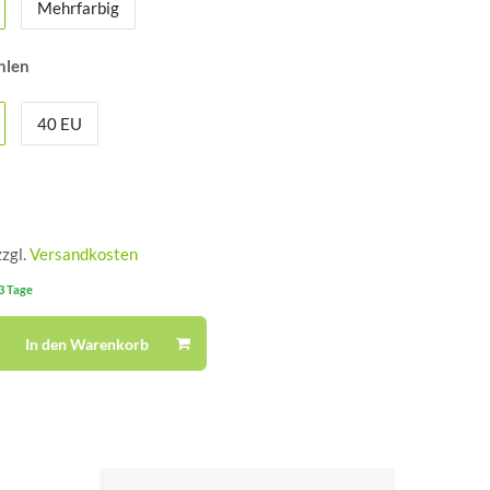
Mehrfarbig
hlen
40 EU
zzgl.
Versandkosten
-3 Tage
In den Warenkorb