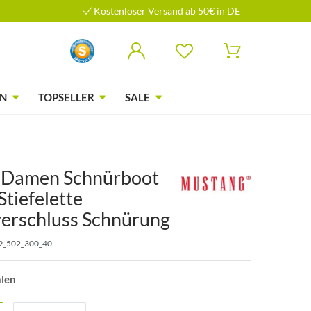
Kostenloser Versand ab 50€ in DE
N
TOPSELLER
SALE
 Damen Schnürboot
Stiefelette
verschluss Schnürung
9_502_300_40
hlen