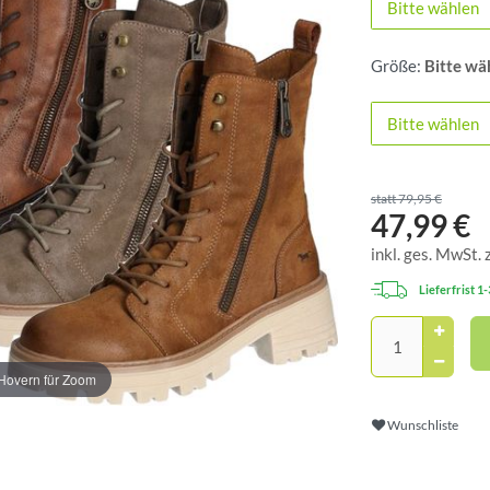
Bitte wählen
Größe:
Bitte wä
Bitte wählen
statt 79,95 €
47,99 €
inkl. ges. MwSt. 
Lieferfrist 1
Hovern für Zoom
Wunschliste