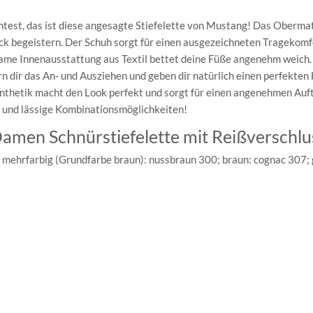
htest, das ist diese angesagte Stiefelette von Mustang! Das Obermat
ick begeistern. Der Schuh sorgt für einen ausgezeichneten Tragekomf
ame Innenausstattung aus Textil bettet deine Füße angenehm weich.
n dir das An- und Ausziehen und geben dir natürlich einen perfekten
ynthetik macht den Look perfekt und sorgt für einen angenehmen Auftr
le und lässige Kombinationsmöglichkeiten!
Damen Schnürstiefelette mit Reißverschlu
 mehrfarbig (Grundfarbe braun): nussbraun 300; braun: cognac 307; 