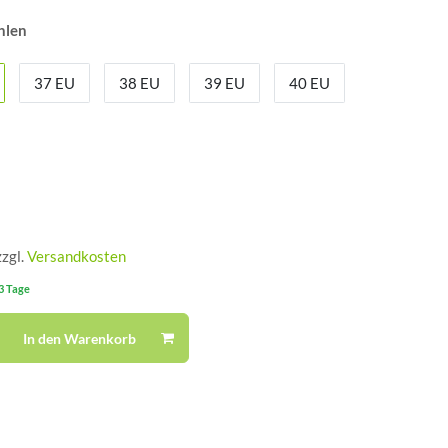
hlen
37 EU
38 EU
39 EU
40 EU
zzgl.
Versandkosten
-3 Tage
In den Warenkorb