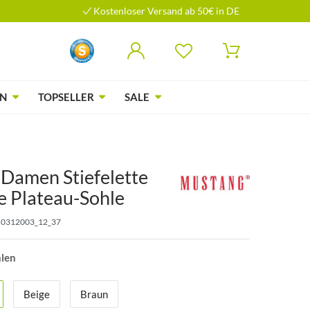
Kostenloser Versand ab 50€ in DE
N
TOPSELLER
SALE
Damen Stiefelette
e Plateau-Sohle
0312003_12_37
hlen
Beige
Braun