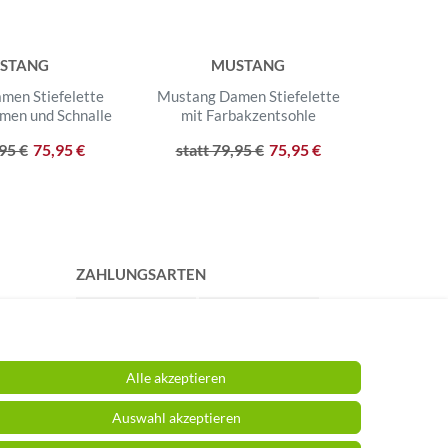
STANG
MUSTANG
men Stiefelette
Mustang Damen Stiefelette
Mustang
emen und Schnalle
mit Farbakzentsohle
sportl
,95 €
75,95 €
statt 79,95 €
75,95 €
statt
ZAHLUNGSARTEN
Alle akzeptieren
Auswahl akzeptieren