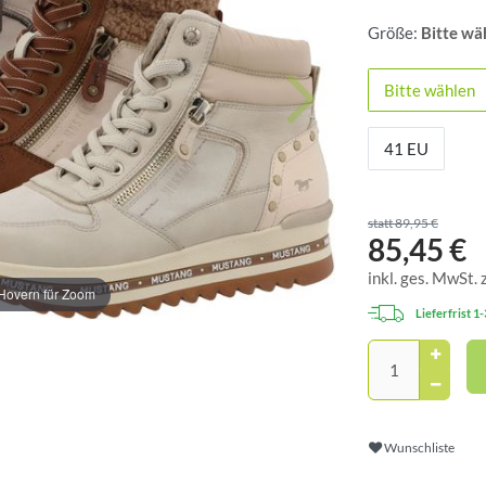
Größe:
Bitte wä
Bitte wählen
41 EU
statt 89,95 €
85,45 €
inkl. ges. MwSt. 
Hovern für Zoom
Lieferfrist 1
Wunschliste