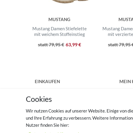
MUSTANG
MUST
Mustang Damen Stiefelette
Mustang Damen 
mit weichem Stoffeinstieg
mit verziert
statt 79,95 €
63,99 €
statt 79,95 
EINKAUFEN
MEIN
Zahlungsarten
Regist
Cookies
Versandkosten
Login
Widerrufsrecht
Wir nutzen Cookies auf unserer Website. Einige von die
Vertrag widerrufen
TOP 
und Ihre Erfahrung zu verbessern. Weitere Informatio
Hilfe
Nutzer finden Sie hier:
Haussc
Warenkorb
zuhau