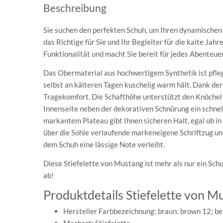
Beschreibung
Sie suchen den perfekten Schuh, um Ihren dynamischen 
das Richtige für Sie und Ihr Begleiter für die kalte Jah
Funktionalität und macht Sie bereit für jedes Abenteuer,
Das Obermaterial aus hochwertigem Synthetik ist pfle
selbst an kälteren Tagen kuschelig warm hält. Dank de
Tragekomfort. Die Schafthöhe unterstützt den Knöchel 
Innenseite neben der dekorativen Schnürung ein schnell
markantem Plateau gibt Ihnen sicheren Halt, egal ob in
über die Sohle verlaufende markeneigene Schriftzug und 
dem Schuh eine lässige Note verleiht.
Diese Stiefelette von Mustang ist mehr als nur ein Schuh
ab!
Produktdetails Stiefelette von M
Hersteller Farbbezeichnung: braun: brown 12; be
Machart: Stiefelette