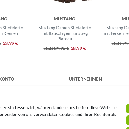
ANG
MUSTANG
MU
Stiefelette
Mustang Damen Stiefelette
Mustang Da
en Riemen
mit flauschigem Einstieg
mit Fersenri
Plateau
€
63,99 €
statt 79
statt 89,95 €
68,99 €
 KONTO
UNTERNEHMEN
rieren
Kontakt
Datenschutz
AGB
sen sind essenziell, während andere uns helfen, diese Website
Impressum
SCHUHTHEMEN
nen zu den von uns verwendeten Cookies und Ihren Rechten als
huhe - Bequeme Schuhe für
se