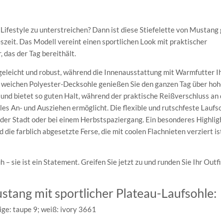
Lifestyle zu unterstreichen? Dann ist diese Stiefelette von Mustang
reszeit. Das Modell vereint einen sportlichen Look mit praktischer
 das der Tag bereithält.
geleicht und robust, während die Innenausstattung mit Warmfutter I
r weichen Polyester-Decksohle genießen Sie den ganzen Tag über ho
und bietet so guten Halt, während der praktische Reißverschluss an 
es An- und Ausziehen ermöglicht. Die flexible und rutschfeste Laufs
 der Stadt oder bei einem Herbstspaziergang. Ein besonderes Highligh
die farblich abgesetzte Ferse, die mit coolen Flachnieten verziert is
 – sie ist ein Statement. Greifen Sie jetzt zu und runden Sie Ihr Outf
ustang mit sportlicher Plateau-Laufsohle:
ige: taupe 9; weiß: ivory 3661