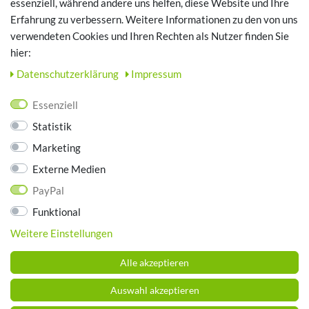
essenziell, während andere uns helfen, diese Website und Ihre
Erfahrung zu verbessern. Weitere Informationen zu den von uns
TOP SCHUHTHEMEN
verwendeten Cookies und Ihren Rechten als Nutzer finden Sie
hier:
Hausschuhe - Bequeme Schuhe für zuhause
Daten­schutz­erklärung
Impressum
UNTERNEHMEN
Essenziell
Kontakt
Statistik
Datenschutz
Marketing
AGB
Impressum
Externe Medien
PayPal
ZAHLUNGSARTEN
Funktional
Weitere Einstellungen
Alle akzeptieren
Auswahl akzeptieren