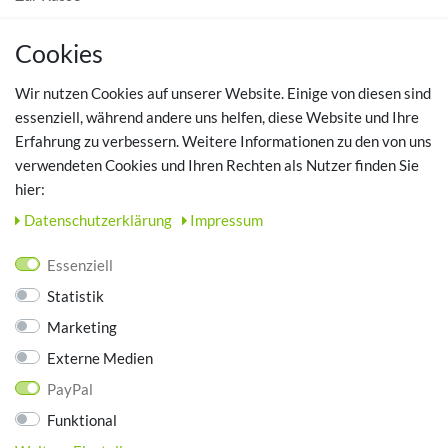
MEIN KONTO
Cookies
Registrieren
Wir nutzen Cookies auf unserer Website. Einige von diesen sind
Login
essenziell, während andere uns helfen, diese Website und Ihre
Erfahrung zu verbessern. Weitere Informationen zu den von uns
TOP SCHUHTHEMEN
verwendeten Cookies und Ihren Rechten als Nutzer finden Sie
hier:
Hausschuhe - Bequeme Schuhe für zuhause
Daten­schutz­erklärung
Impressum
UNTERNEHMEN
Essenziell
Kontakt
Statistik
Datenschutz
Marketing
AGB
Impressum
Externe Medien
PayPal
ZAHLUNGSARTEN
Funktional