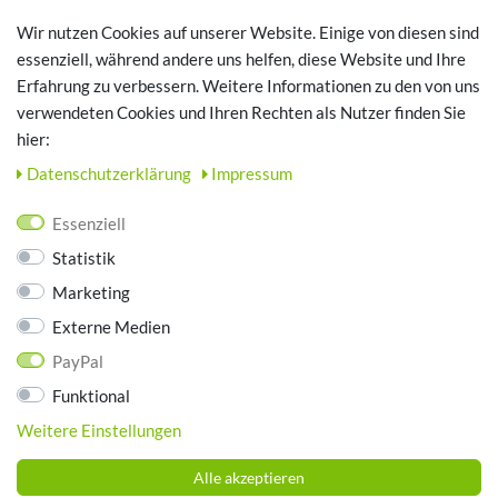
Registrieren
Wir nutzen Cookies auf unserer Website. Einige von diesen sind
Login
essenziell, während andere uns helfen, diese Website und Ihre
Erfahrung zu verbessern. Weitere Informationen zu den von uns
TOP SCHUHTHEMEN
verwendeten Cookies und Ihren Rechten als Nutzer finden Sie
hier:
Hausschuhe - Bequeme Schuhe für zuhause
Daten­schutz­erklärung
Impressum
UNTERNEHMEN
Essenziell
Kontakt
Statistik
Datenschutz
Marketing
AGB
Impressum
Externe Medien
PayPal
ZAHLUNGSARTEN
Funktional
Weitere Einstellungen
Alle akzeptieren