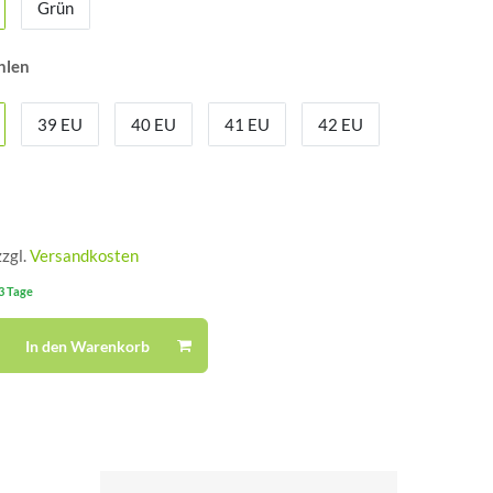
Grün
hlen
39 EU
40 EU
41 EU
42 EU
zzgl.
Versandkosten
-3 Tage
In den Warenkorb