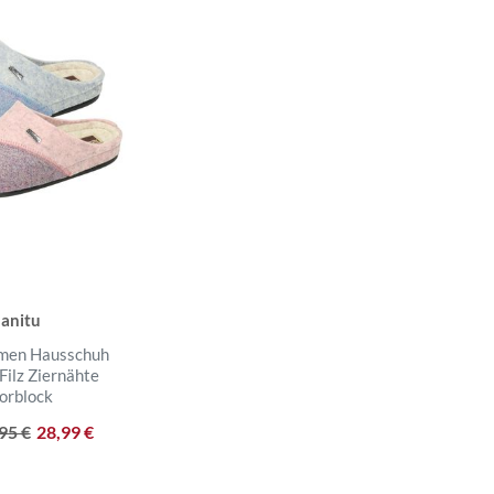
anitu
men Hausschuh
Filz Ziernähte
orblock
,95 €
28,99 €