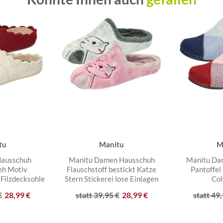
tu
Manitu
M
Hausschuh
Manitu Damen Hausschuh
Manitu Da
eh Motiv
Flauschstoff bestickt Katze
Pantoffel 
Filzdecksohle
Stern Stickerei lose Einlagen
Col
€
28,99 €
statt 39,95 €
28,99 €
statt 49