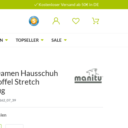
Kostenloser Versand ab 50€ in DE
N
TOPSELLER
SALE
Damen Hausschuh
offel Stretch
ug
162_07_39
hlen