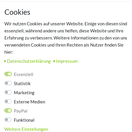
MEIN KONTO
Cookies
Registrieren
Wir nutzen Cookies auf unserer Website. Einige von diesen sind
Login
essenziell, während andere uns helfen, diese Website und Ihre
Erfahrung zu verbessern. Weitere Informationen zu den von uns
TOP SCHUHTHEMEN
verwendeten Cookies und Ihren Rechten als Nutzer finden Sie
hier:
Hausschuhe - Bequeme Schuhe für zuhause
Daten­schutz­erklärung
Impressum
UNTERNEHMEN
Essenziell
Kontakt
Statistik
Datenschutz
Marketing
AGB
Impressum
Externe Medien
PayPal
ZAHLUNGSARTEN
Funktional
Weitere Einstellungen