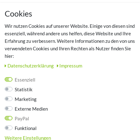
MEIN KONTO
Cookies
Registrieren
Wir nutzen Cookies auf unserer Website. Einige von diesen sind
Login
essenziell, während andere uns helfen, diese Website und Ihre
Erfahrung zu verbessern. Weitere Informationen zu den von uns
TOP SCHUHTHEMEN
verwendeten Cookies und Ihren Rechten als Nutzer finden Sie
hier:
Hausschuhe - Bequeme Schuhe für zuhause
Daten­schutz­erklärung
Impressum
UNTERNEHMEN
Essenziell
Kontakt
Statistik
Datenschutz
Marketing
AGB
Impressum
Externe Medien
PayPal
ZAHLUNGSARTEN
Funktional
Weitere Einstellungen