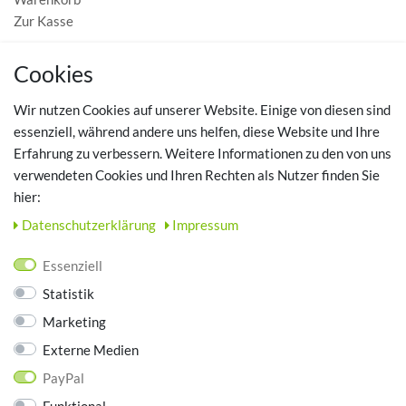
Zur Kasse
MEIN KONTO
Cookies
Registrieren
Wir nutzen Cookies auf unserer Website. Einige von diesen sind
Login
essenziell, während andere uns helfen, diese Website und Ihre
Erfahrung zu verbessern. Weitere Informationen zu den von uns
TOP SCHUHTHEMEN
verwendeten Cookies und Ihren Rechten als Nutzer finden Sie
hier:
Hausschuhe - Bequeme Schuhe für zuhause
Daten­schutz­erklärung
Impressum
UNTERNEHMEN
Essenziell
Kontakt
Statistik
Datenschutz
Marketing
AGB
Impressum
Externe Medien
PayPal
ZAHLUNGSARTEN