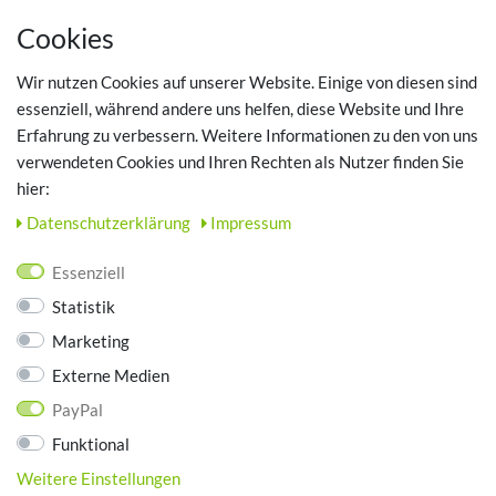
MEIN KONTO
Cookies
Registrieren
Wir nutzen Cookies auf unserer Website. Einige von diesen sind
Login
essenziell, während andere uns helfen, diese Website und Ihre
Erfahrung zu verbessern. Weitere Informationen zu den von uns
TOP SCHUHTHEMEN
verwendeten Cookies und Ihren Rechten als Nutzer finden Sie
hier:
Hausschuhe - Bequeme Schuhe für zuhause
Daten­schutz­erklärung
Impressum
UNTERNEHMEN
Essenziell
Kontakt
Statistik
Datenschutz
Marketing
AGB
Impressum
Externe Medien
PayPal
ZAHLUNGSARTEN
Funktional
Weitere Einstellungen