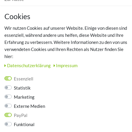
MEIN KONTO
Cookies
Registrieren
Wir nutzen Cookies auf unserer Website. Einige von diesen sind
Login
essenziell, während andere uns helfen, diese Website und Ihre
Erfahrung zu verbessern. Weitere Informationen zu den von uns
TOP SCHUHTHEMEN
verwendeten Cookies und Ihren Rechten als Nutzer finden Sie
hier:
Hausschuhe - Bequeme Schuhe für zuhause
Daten­schutz­erklärung
Impressum
UNTERNEHMEN
Essenziell
Kontakt
Statistik
Datenschutz
Marketing
AGB
Impressum
Externe Medien
PayPal
ZAHLUNGSARTEN
Funktional