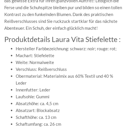
das gewisse Extra für Ihren glanzvollen Auftritt! Lediglich die
Ferse und die Schuhspitze bleiben pur und bilden so einen tollen
Kontrast zu den funkelnden Blumen. Dank des praktischen
Reißverschlusses sind Sie ruckzuck startklar für das nächste
Abenteuer. Ein Schuh, der einfach glücklich macht!
Produktdetails Laura Vita Stiefelette :
Hersteller Farbbezeichnung: schwarz: noir; rouge: rot;
Machart: Stiefelette
Weite: Normalweite
Verschluss: Reißverschluss
Obermaterial: Materialmix aus 60% Textil und 40 %
Leder
Innenfutter: Leder
Laufsohle: Gummi
Absatzhöhe: ca. 4,5 cm
Absatzart: Blockabsatz
Schafthöhe: ca. 13 cm
Schaftumfang: ca. 26 cm