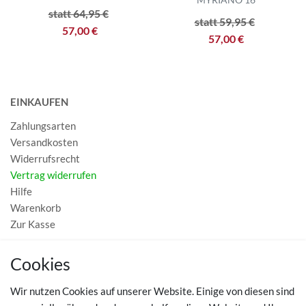
statt 64,95 €
statt 59,95 €
57,00 €
57,00 €
EINKAUFEN
Zahlungsarten
Versandkosten
Widerrufsrecht
Vertrag widerrufen
Hilfe
Warenkorb
Zur Kasse
MEIN KONTO
Cookies
Registrieren
Wir nutzen Cookies auf unserer Website. Einige von diesen sind
Login