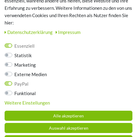
essenziell, während andere uns helfen, diese Website und Ihre
Erfahrung zu verbessern. Weitere Informationen zu den von uns
TOP SCHUHTHEMEN
verwendeten Cookies und Ihren Rechten als Nutzer finden Sie
hier:
Hausschuhe - Bequeme Schuhe für zuhause
Daten­schutz­erklärung
Impressum
UNTERNEHMEN
Essenziell
Kontakt
Statistik
Datenschutz
Marketing
AGB
Impressum
Externe Medien
PayPal
ZAHLUNGSARTEN
Funktional
Weitere Einstellungen
Alle akzeptieren
Auswahl akzeptieren