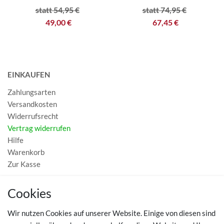
statt 54,95 €
statt 74,95 €
49,00 €
67,45 €
EINKAUFEN
Zahlungsarten
Versandkosten
Widerrufsrecht
Vertrag widerrufen
Hilfe
Warenkorb
Zur Kasse
MEIN KONTO
Cookies
Registrieren
Wir nutzen Cookies auf unserer Website. Einige von diesen sind
Login