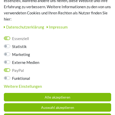
essenziell, während andere uns helfen, diese Website und Ihre
Erfahrung zu verbessern. Weitere Informationen zu den von uns
TOP SCHUHTHEMEN
verwendeten Cookies und Ihren Rechten als Nutzer finden Sie
hier:
Hausschuhe - Bequeme Schuhe für zuhause
Daten­schutz­erklärung
Impressum
UNTERNEHMEN
Essenziell
Kontakt
Statistik
Datenschutz
Marketing
AGB
Impressum
Externe Medien
PayPal
ZAHLUNGSARTEN
Funktional
Weitere Einstellungen
Alle akzeptieren
Auswahl akzeptieren