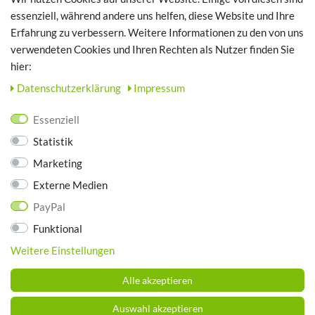
Login
essenziell, während andere uns helfen, diese Website und Ihre
Erfahrung zu verbessern. Weitere Informationen zu den von uns
TOP SCHUHTHEMEN
verwendeten Cookies und Ihren Rechten als Nutzer finden Sie
hier:
Hausschuhe - Bequeme Schuhe für zuhause
Daten­schutz­erklärung
Impressum
UNTERNEHMEN
Essenziell
Kontakt
Statistik
Datenschutz
Marketing
AGB
Impressum
Externe Medien
PayPal
ZAHLUNGSARTEN
Funktional
Weitere Einstellungen
Alle akzeptieren
Auswahl akzeptieren