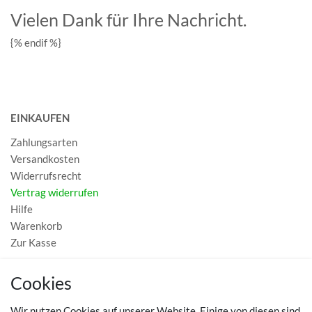
Vielen Dank für Ihre Nachricht.
{% endif %}
EINKAUFEN
Zahlungsarten
Versandkosten
Widerrufsrecht
Vertrag widerrufen
Hilfe
Warenkorb
Zur Kasse
MEIN KONTO
Cookies
Registrieren
Wir nutzen Cookies auf unserer Website. Einige von diesen sind