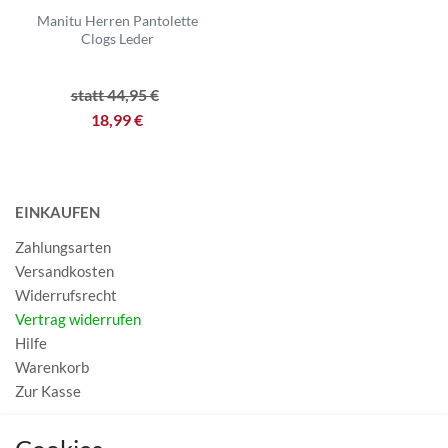
Manitu Herren Pantolette
Clogs Leder
statt 44,95 €
18,99 €
EINKAUFEN
Zahlungsarten
Versandkosten
Widerrufsrecht
Vertrag widerrufen
Hilfe
Warenkorb
Zur Kasse
MEIN KONTO