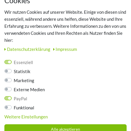
Cookies
Registrieren
Wir nutzen Cookies auf unserer Website. Einige von diesen sind
Login
essenziell, während andere uns helfen, diese Website und Ihre
Erfahrung zu verbessern. Weitere Informationen zu den von uns
TOP SCHUHTHEMEN
verwendeten Cookies und Ihren Rechten als Nutzer finden Sie
hier:
Hausschuhe - Bequeme Schuhe für zuhause
Daten­schutz­erklärung
Impressum
UNTERNEHMEN
Essenziell
Kontakt
Statistik
Datenschutz
Marketing
AGB
Impressum
Externe Medien
PayPal
ZAHLUNGSARTEN
Funktional
Weitere Einstellungen
Alle akzeptieren