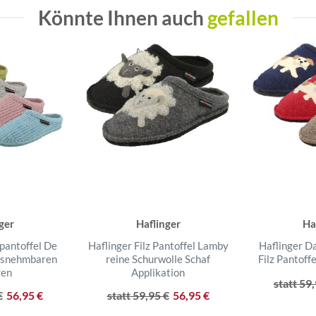
Könnte Ihnen auch
gefallen
ger
Haflinger
Ha
kpantoffel De
Haflinger Filz Pantoffel Lamby
Haflinger 
usnehmbaren
reine Schurwolle Schaf
Filz Pantoffe
gen
Applikation
statt 59
€
56,95 €
statt 59,95 €
56,95 €