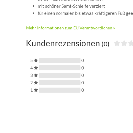
mit schöner Samt-Schleife verziert
für einen normalen bis etwas kräftigeren Fuß ge
Mehr Informationen zum EU Verantwortlichen »
Kundenrezensionen
(0)
5
0
4
0
3
0
2
0
1
0