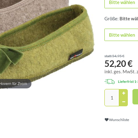
Bitte wählen
Größe:
Bitte wä
Bitte wählen
statt 54,95 €
52,20 €
inkl. ges. MwSt. 
Lieferfrist 1
Hovern für Zoom
Wunschliste