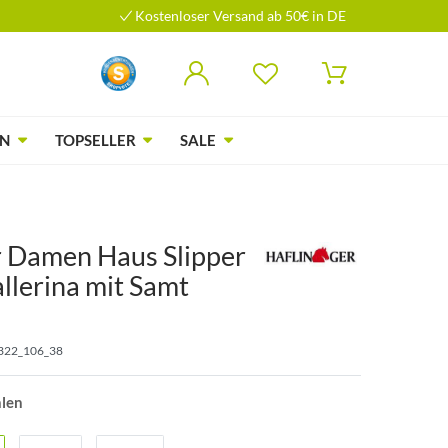
Kostenloser Versand ab 50€ in DE
N
TOPSELLER
SALE
r Damen Haus Slipper
llerina mit Samt
322_106_38
hlen