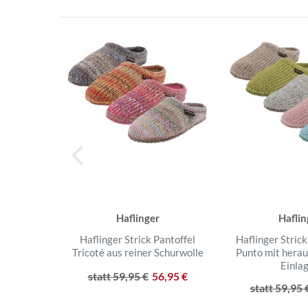
Haflinger
Haflin
Haflinger Strick Pantoffel
Haflinger Stric
Tricoté aus reiner Schurwolle
Punto mit hera
Einla
statt 59,95 €
56,95 €
statt 59,95 