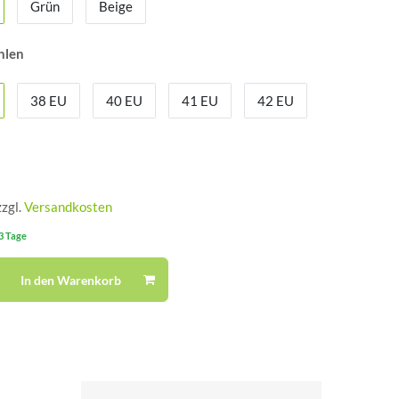
Grün
Beige
hlen
38 EU
40 EU
41 EU
42 EU
zzgl.
Versandkosten
-3 Tage
In den Warenkorb