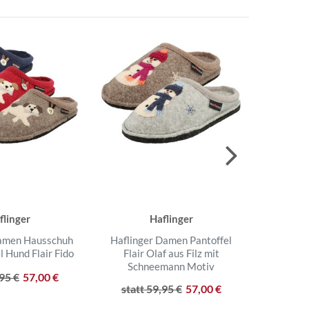
flinger
Haflinger
Damen Hausschuh
Haflinger Damen Pantoffel
Haflinge
l Hund Flair Fido
Flair Olaf aus Filz mit
Damen 
Schneemann Motiv
G
,95 €
57,00 €
statt 59,95 €
57,00 €
statt