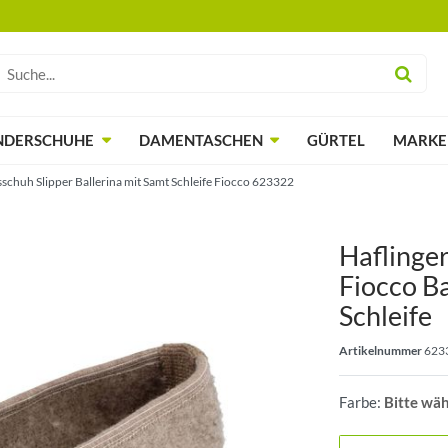
NDERSCHUHE
DAMENTASCHEN
GÜRTEL
MARKE
chuh Slipper Ballerina mit Samt Schleife Fiocco 623322
Haflinge
Fiocco Ba
Schleife
Artikelnummer
623
Farbe:
Bitte wä