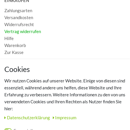
EINKAUFEN
Zahlungsarten
Versandkosten
Widerrufsrecht
Vertrag widerrufen
Hilfe
Warenkorb
Zur Kasse
MEIN KONTO
Cookies
Registrieren
Wir nutzen Cookies auf unserer Website. Einige von diesen sind
Login
essenziell, während andere uns helfen, diese Website und Ihre
Erfahrung zu verbessern. Weitere Informationen zu den von uns
TOP SCHUHTHEMEN
verwendeten Cookies und Ihren Rechten als Nutzer finden Sie
hier:
Hausschuhe - Bequeme Schuhe für zuhause
Daten­schutz­erklärung
Impressum
UNTERNEHMEN