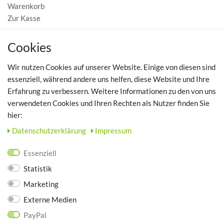
Warenkorb
Zur Kasse
MEIN KONTO
Cookies
Registrieren
Wir nutzen Cookies auf unserer Website. Einige von diesen sind
Login
essenziell, während andere uns helfen, diese Website und Ihre
Erfahrung zu verbessern. Weitere Informationen zu den von uns
TOP SCHUHTHEMEN
verwendeten Cookies und Ihren Rechten als Nutzer finden Sie
hier:
Hausschuhe - Bequeme Schuhe für zuhause
Daten­schutz­erklärung
Impressum
UNTERNEHMEN
Essenziell
Kontakt
Statistik
Datenschutz
Marketing
AGB
Impressum
Externe Medien
PayPal
ZAHLUNGSARTEN