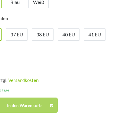
Blau
Weiß
hlen
37 EU
38 EU
40 EU
41 EU
zzgl.
Versandkosten
-3 Tage
In den Warenkorb