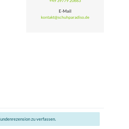
+49 39779 20663
E-Mail
kontakt@schuhparadiso.de
Kundenrezension zu verfassen.