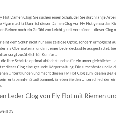
Fly Flot Damen Clog! Sie suchen einen Schuh, der Sie durch lange Arbe
te Figur macht? Dann ist dieser Damen Clog von Fly Flot genau das Ric
f den Beinen noch ein Gefühl von Leichtigkeit verspüren – dieser Clog 
leiht dem Schuh nicht nur eine zeitlose Optik, sondern ermöglicht a
der als Obermaterial und mit einer Lederdecksohle ausgestattet, bie
ter sorgt zusätzlich für Komfort.
 die Ihre Schritte optimal abfedert und so für ein unvergleichliches L
ützt dieser Clog eine gesunde Körperhaltung. Die rutschfeste und lei
enen Untergründen und macht diesen Fly Flot Clog zum idealen Begle
 beim entspannten Stadtbummel. Erleben Sie den Unterschied, den ein
n.
en Leder Clog von Fly Flot mit Riemen un
 weiß 03