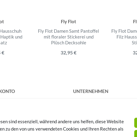
lot
Fly Flot
Fl
l Hausschuh
Fly Flot Damen Samt Pantoffel
Fly Flot Dam
 Haptik und
mit floraler Stickerei und
Filz Haus
satz
Plüsch Decksohle
St
 €
32,95 €
3
 KONTO
UNTERNEHMEN
rieren
Kontakt
Datenschutz
AGB
sen sind essenziell, während andere uns helfen, diese Website
Impressum
SCHUHTHEMEN
nen zu den von uns verwendeten Cookies und Ihren Rechten als
huhe - Bequeme Schuhe für