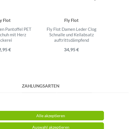
y Flot
Fly Flot
en Pantoffel PET
Fly Flot Damen Leder Clog
Fly Flot l
schuh mit Herz
Schnalle und Keilabsatz
mit Ri
ickerei
auftrittsdämpfend
2,95 €
34,95 €
ZAHLUNGSARTEN
Alle akzeptieren
Auswahl akzeptieren