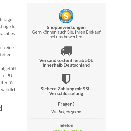
itstage
htige für
Shopbewertungen
Gern können auch Sie, Ihren Einkauf
macht es
bei uns bewerten.
uch eine
tet er
Versandkostenfrei ab 50€
innerhalb Deutschland
aufgefühl
chte PU-
iter für
Sichere Zahlung mit SSL-
 wirklich
Verschlüsselung
Fragen?
d
Wir helfen gerne
Telefon