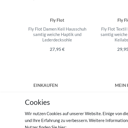
Fly Flot
Fly F
Fly Flot Damen Keil Hausschuh
Fly Flot Texti
samtig weiche Haptik und
samtig weiche
Lederdecksohle
Keilab
27,95 €
29,95
EINKAUFEN
MEIN
Zahlungsarten
Regist
Cookies
Versandkosten
Login
Widerrufsrecht
Wir nutzen Cookies auf unserer Website. Einige von die
Vertrag widerrufen
TOP 
und Ihre Erfahrung zu verbessern. Weitere Informatio
Hilfe
Nutzer finden Sie hier:
Haussc