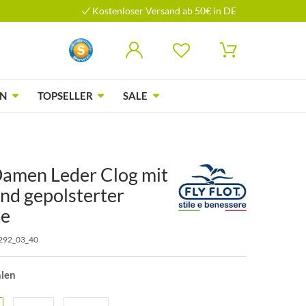
Kostenloser Versand ab 50€ in DE
N
TOPSELLER
SALE
 Damen Leder Clog mit
nd gepolsterter
le
292_03_40
hlen