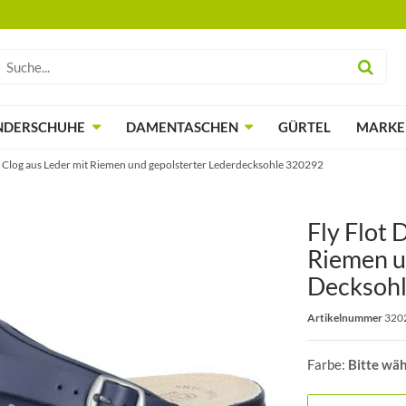
NDERSCHUHE
DAMENTASCHEN
GÜRTEL
MARKE
 Clog aus Leder mit Riemen und gepolsterter Lederdecksohle 320292
Fly Flot
Riemen u
Decksoh
Artikelnummer
320
Farbe:
Bitte wä