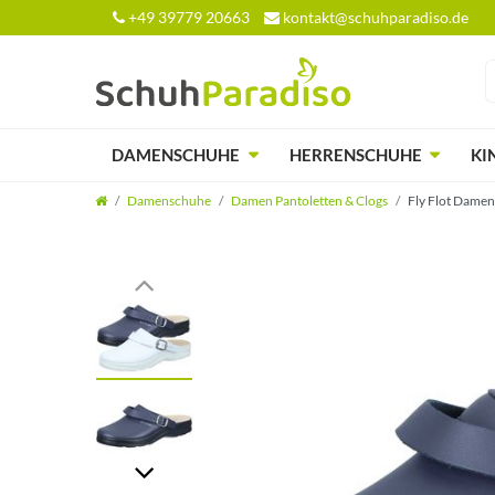
+49 39779 20663
kontakt@schuhparadiso.de
DAMENSCHUHE
HERRENSCHUHE
KI
Damenschuhe
Damen Pantoletten & Clogs
Fly Flot Damen