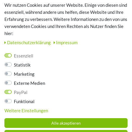
Registrieren
Wir nutzen Cookies auf unserer Website. Einige von diesen sind
Login
essenziell, während andere uns helfen, diese Website und Ihre
Erfahrung zu verbessern. Weitere Informationen zu den von uns
TOP SCHUHTHEMEN
verwendeten Cookies und Ihren Rechten als Nutzer finden Sie
hier:
Hausschuhe - Bequeme Schuhe für zuhause
Daten­schutz­erklärung
Impressum
UNTERNEHMEN
Essenziell
Kontakt
Statistik
Datenschutz
Marketing
AGB
Impressum
Externe Medien
PayPal
ZAHLUNGSARTEN
Funktional
Weitere Einstellungen
Alle akzeptieren