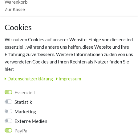
Warenkorb
Zur Kasse
MEIN KONTO
Cookies
Registrieren
Wir nutzen Cookies auf unserer Website. Einige von diesen sind
Login
essenziell, während andere uns helfen, diese Website und Ihre
Erfahrung zu verbessern. Weitere Informationen zu den von uns
TOP SCHUHTHEMEN
verwendeten Cookies und Ihren Rechten als Nutzer finden Sie
hier:
Hausschuhe - Bequeme Schuhe für zuhause
Daten­schutz­erklärung
Impressum
UNTERNEHMEN
Essenziell
Kontakt
Statistik
Datenschutz
Marketing
AGB
Impressum
Externe Medien
PayPal
ZAHLUNGSARTEN