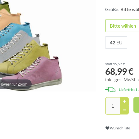
Größe:
Bitte wä
Bitte wählen
42 EU
statt 99,95 €
68,99 €
inkl. ges. MwSt. 
Hovern für Zoom
Lieferfrist 1
Wunschliste