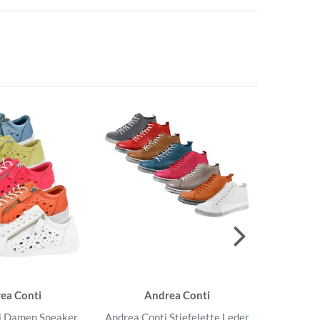
ea Conti
Andrea Conti
A
i Damen Sneaker
Andrea Conti Stiefelette Leder
Andr