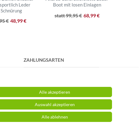
sportlich Leder
Boot mit losen Einlagen
St
 Schnürung
Reißver
statt 99,95 €
68,99 €
,95 €
48,99 €
statt
ZAHLUNGSARTEN
Alle akzeptieren
Auswahl akzeptieren
Alle ablehnen