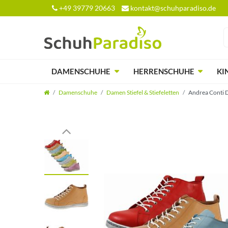
+49 39779 20663
kontakt@schuhparadiso.de
DAMENSCHUHE
HERRENSCHUHE
KI
Damenschuhe
Damen Stiefel & Stiefeletten
Andrea Conti D