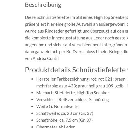
Beschreibung
Diese Schnürstiefelette im Stil eines High Top Sneaker
präsentiert hier eine große Auswahl an außergewöhnli
wurde aus Rindseder gefertigt und überzeugt auf den e
die komplette Innenausstattung aus Leder noch gesteig
angenehm und sicher auf verschiedenen Untergründen. D
dann ganz einfach per Reißverschluss hinein. Bringe di
von Andrea Conti!
Produktdetails Schnürstiefelett
Hersteller Farbbezeichnung: rot: rot 021; braun: 
mehrfarbig: azur 433; grau: hell grau 109; gelb: l
Machart: Stiefelette, High Top Sneaker
Verschluss: Reißverschluss, Schnürung
Weite G: Normalweite
Schaftweite: ca. 28 cm (Gr. 37)
Schafthöhe: ca. 7,5 cm (Gr. 37)
Obermaterial: Leder