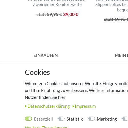
Zweiriemer Komfortweite
Slipper softes Le
bequ
statt 59,95 €
39,00 €
statt 69,95 
EINKAUFEN
MEIN
Zahlungsarten
Regist
Cookies
Versandkosten
Login
Widerrufsrecht
Wir nutzen Cookies auf unserer Website. Einige von die
Vertrag widerrufen
TOP 
und Ihre Erfahrung zu verbessern. Weitere Informatio
Hilfe
Nutzer finden Sie hier:
Haussc
Warenkorb
zuhau
Daten­schutz­erklärung
Impressum
Zur Kasse
Essenziell
Statistik
Marketing
Weitere Einstellungen