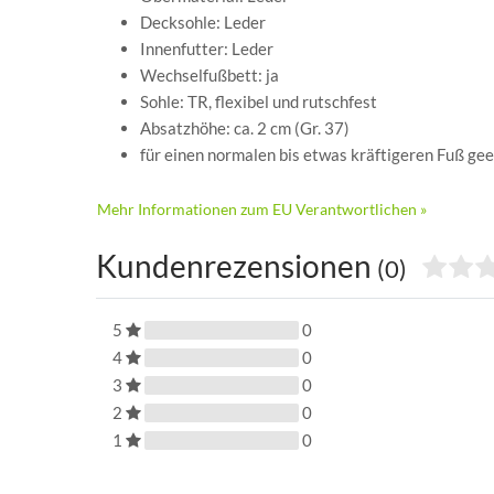
Decksohle: Leder
Innenfutter: Leder
Wechselfußbett: ja
Sohle: TR, flexibel und rutschfest
Absatzhöhe: ca. 2 cm (Gr. 37)
für einen normalen bis etwas kräftigeren Fuß ge
Mehr Informationen zum EU Verantwortlichen »
Kundenrezensionen
(0)
5
0
4
0
3
0
2
0
1
0