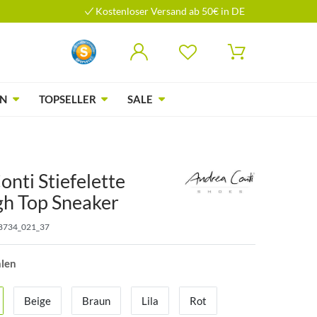
Kostenloser Versand ab 50€ in DE
N
TOPSELLER
SALE
nti Stiefelette
gh Top Sneaker
8734_021_37
hlen
Beige
Braun
Lila
Rot