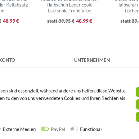
der Keilabsatz
Halbschuh Leder coole
Halbschuh 
em
Laufsohle Trendfarbe
Löcher
€
48,99 €
statt 89,95 €
48,99 €
statt 89
 KONTO
UNTERNEHMEN
rieren
Kontakt
Datenschutz
AGB
sen sind essenziell, während andere uns helfen, diese Website
Impressum
SCHUHTHEMEN
nen zu den von uns verwendeten Cookies und Ihren Rechten als
huhe - Bequeme Schuhe für
se
Externe Medien
PayPal
Funktional