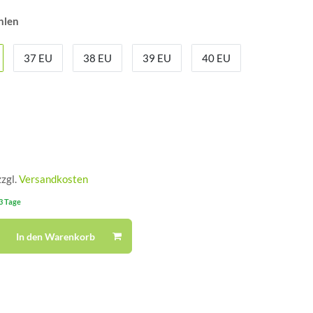
hlen
37 EU
38 EU
39 EU
40 EU
zzgl.
Versandkosten
-3 Tage
In den Warenkorb