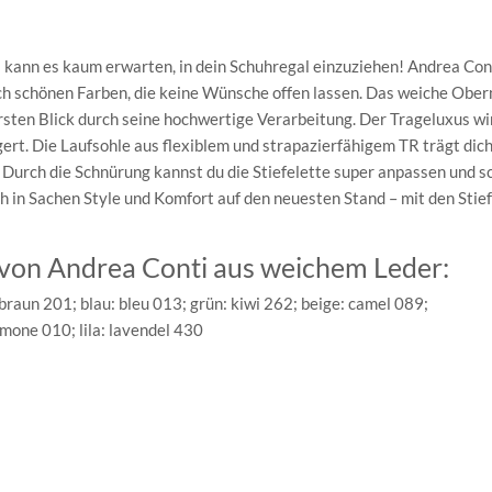
s kann es kaum erwarten, in dein Schuhregal einzuziehen! Andrea Con
ch schönen Farben, die keine Wünsche offen lassen. Das weiche Ober
rsten Blick durch seine hochwertige Verarbeitung. Der Trageluxus wi
ert. Die Laufsohle aus flexiblem und strapazierfähigem TR trägt dic
urch die Schnürung kannst du die Stiefelette super anpassen und s
ch in Sachen Style und Komfort auf den neuesten Stand – mit den Stie
e von Andrea Conti aus weichem Leder:
braun 201; blau: bleu 013; grün: kiwi 262; beige: camel 089;
imone 010; lila: lavendel 430