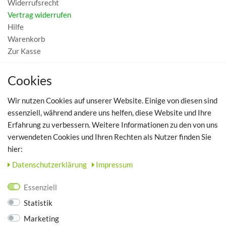
Widerrufsrecht
Vertrag widerrufen
Hilfe
Warenkorb
Zur Kasse
MEIN KONTO
Cookies
Registrieren
Wir nutzen Cookies auf unserer Website. Einige von diesen sind
Login
essenziell, während andere uns helfen, diese Website und Ihre
Erfahrung zu verbessern. Weitere Informationen zu den von uns
TOP SCHUHTHEMEN
verwendeten Cookies und Ihren Rechten als Nutzer finden Sie
hier:
Hausschuhe - Bequeme Schuhe für zuhause
Daten­schutz­erklärung
Impressum
UNTERNEHMEN
Essenziell
Kontakt
Statistik
Datenschutz
Marketing
AGB