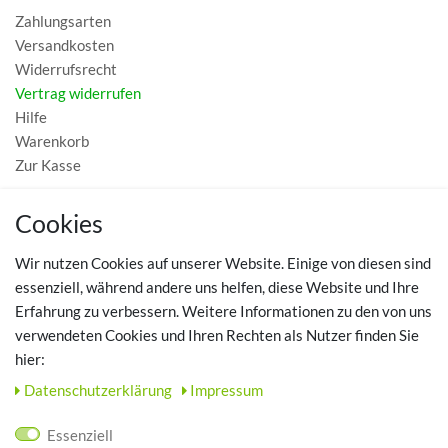
Zahlungsarten
Versandkosten
Widerrufsrecht
Vertrag widerrufen
Hilfe
Warenkorb
Zur Kasse
MEIN KONTO
Cookies
Registrieren
Wir nutzen Cookies auf unserer Website. Einige von diesen sind
Login
essenziell, während andere uns helfen, diese Website und Ihre
Erfahrung zu verbessern. Weitere Informationen zu den von uns
TOP SCHUHTHEMEN
verwendeten Cookies und Ihren Rechten als Nutzer finden Sie
hier:
Hausschuhe - Bequeme Schuhe für zuhause
Daten­schutz­erklärung
Impressum
UNTERNEHMEN
Essenziell