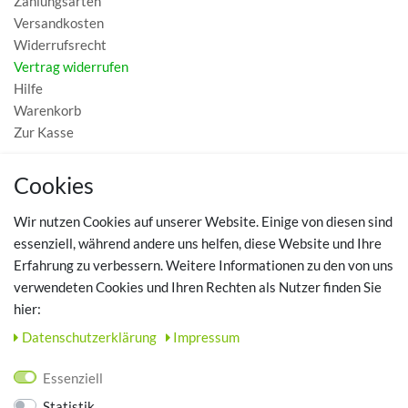
Zahlungsarten
Versandkosten
Widerrufsrecht
Vertrag widerrufen
Hilfe
Warenkorb
Zur Kasse
MEIN KONTO
Cookies
Registrieren
Wir nutzen Cookies auf unserer Website. Einige von diesen sind
Login
essenziell, während andere uns helfen, diese Website und Ihre
Erfahrung zu verbessern. Weitere Informationen zu den von uns
TOP SCHUHTHEMEN
verwendeten Cookies und Ihren Rechten als Nutzer finden Sie
hier:
Hausschuhe - Bequeme Schuhe für zuhause
Daten­schutz­erklärung
Impressum
UNTERNEHMEN
Essenziell
Kontakt
Statistik