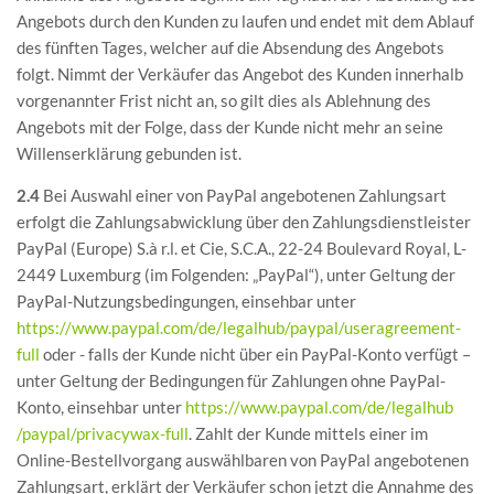
Angebots durch den Kunden zu laufen und endet mit dem Ablauf
des fünften Tages, welcher auf die Absendung des Angebots
folgt. Nimmt der Verkäufer das Angebot des Kunden innerhalb
vorgenannter Frist nicht an, so gilt dies als Ablehnung des
Angebots mit der Folge, dass der Kunde nicht mehr an seine
Willenserklärung gebunden ist.
2.4
Bei Auswahl einer von PayPal angebotenen Zahlungsart
erfolgt die Zahlungsabwicklung über den Zahlungsdienstleister
PayPal (Europe) S.à r.l. et Cie, S.C.A., 22-24 Boulevard Royal, L-
2449 Luxemburg (im Folgenden: „PayPal“), unter Geltung der
PayPal-Nutzungsbedingungen, einsehbar unter
https://www.paypal.com
/de
/legalhub
/paypal
/useragreement-
full
oder - falls der Kunde nicht über ein PayPal-Konto verfügt –
unter Geltung der Bedingungen für Zahlungen ohne PayPal-
Konto, einsehbar unter
https://www.paypal.com
/de
/legalhub
/paypal
/privacywax-full
. Zahlt der Kunde mittels einer im
Online-Bestellvorgang auswählbaren von PayPal angebotenen
Zahlungsart, erklärt der Verkäufer schon jetzt die Annahme des